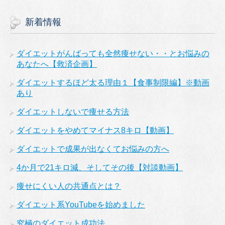
新着情報
ダイエットがんばっても全然痩せない・・とお悩みの
あなたへ【救済企画】
ダイエットするほど太る理由１【食事制限編】※動画
あり
ダイエットしないで痩せる方法
ダイエットをやめてマイナス8キロ【動画】
ダイエットで成果が出なくてお悩みの方へ
4か月で21キロ減、そしてその後【対談動画】
痩せにくい人の共通点とは？
ダイエット系YouTubeを始めました
究極のダイエット成功法