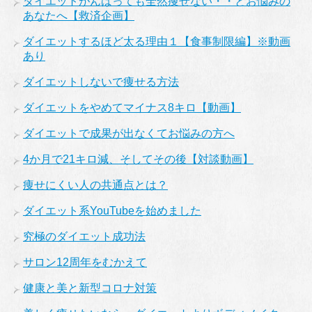
ダイエットがんばっても全然痩せない・・とお悩みの
あなたへ【救済企画】
ダイエットするほど太る理由１【食事制限編】※動画
あり
ダイエットしないで痩せる方法
ダイエットをやめてマイナス8キロ【動画】
ダイエットで成果が出なくてお悩みの方へ
4か月で21キロ減、そしてその後【対談動画】
痩せにくい人の共通点とは？
ダイエット系YouTubeを始めました
究極のダイエット成功法
サロン12周年をむかえて
健康と美と新型コロナ対策