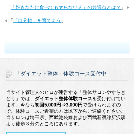
「
「好きなだけ食べても太らない人」の共通点とは？
」
「
「自分軸」を育てよう
」
「ダイエット整体」体験コース受付中
当サイト管理人のヒロが運営する「整体サロンやすらぎ
どう」では、
ダイエット整体体験コース
を受け付けてい
ます。今なら
初回5,000円⇒3,000円
で受けられますの
で、体験コースご希望の方は以下からご連絡ください。
当サロンは埼玉県、西武池袋線および西武新宿線所沢駅
より徒歩３分のところにあります。