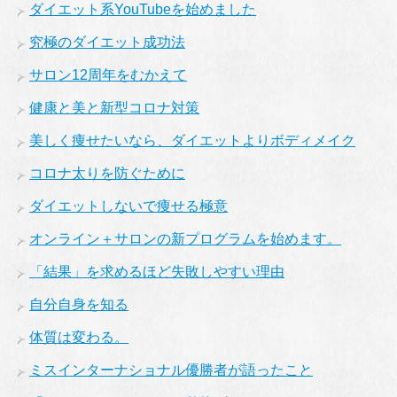
ダイエット系YouTubeを始めました
究極のダイエット成功法
サロン12周年をむかえて
健康と美と新型コロナ対策
美しく痩せたいなら、ダイエットよりボディメイク
コロナ太りを防ぐために
ダイエットしないで痩せる極意
オンライン＋サロンの新プログラムを始めます。
「結果」を求めるほど失敗しやすい理由
自分自身を知る
体質は変わる。
ミスインターナショナル優勝者が語ったこと