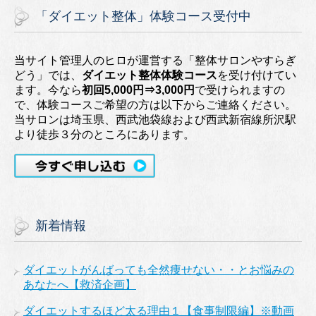
「ダイエット整体」体験コース受付中
当サイト管理人のヒロが運営する「整体サロンやすらぎ
どう」では、
ダイエット整体体験コース
を受け付けてい
ます。今なら
初回5,000円⇒3,000円
で受けられますの
で、体験コースご希望の方は以下からご連絡ください。
当サロンは埼玉県、西武池袋線および西武新宿線所沢駅
より徒歩３分のところにあります。
新着情報
ダイエットがんばっても全然痩せない・・とお悩みの
あなたへ【救済企画】
ダイエットするほど太る理由１【食事制限編】※動画