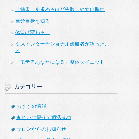
「結果」を求めるほど失敗しやすい理由
自分自身を知る
体質は変わる。
ミスインターナショナル優勝者が語ったこ
と
「モテるあなたになる」整体ダイエット
カテゴリー
おすすめ情報
きれいに痩せて婚活成功
サロンからのお知らせ