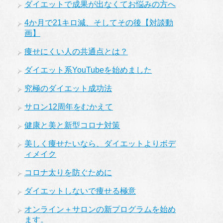
ダイエットで成果が出なくてお悩みの方へ
4か月で21キロ減、そしてその後【対談動
画】
痩せにくい人の共通点とは？
ダイエット系YouTubeを始めました
究極のダイエット成功法
サロン12周年をむかえて
健康と美と新型コロナ対策
美しく痩せたいなら、ダイエットよりボデ
ィメイク
コロナ太りを防ぐために
ダイエットしないで痩せる極意
オンライン＋サロンの新プログラムを始め
ます。